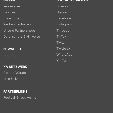
INTERN
SOCIAL MEDIA & CO.
Impressum
Bluesky
Das Team
Discord
Freie Jobs
Facebook
Werbung schalten
Instagram
Unsere Partnershops
Threads
Datenschutz & Hinweise
TikTok
Twitch
Twitter/X
NEWSFEED
WhatsApp
RSS 2.0
YouTube
XA NETZWERK
GearsofWar.de
Halo Universe
PARTNERLINKS
Football Snack Helme