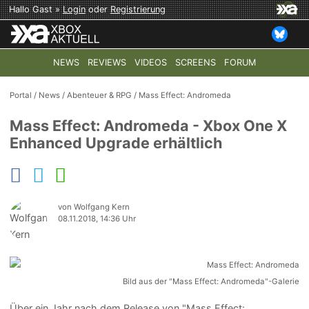
Hallo Gast »
Login
oder
Registrierung
NEWS
REVIEWS
VIDEOS
SCREENS
FORUM
TOP-THEMEN:
COD: MODERN WARFARE 4
HALO: CAMPAI
Portal
/
News
/
Abenteuer & RPG
/
Mass Effect: Andromeda
Mass Effect: Andromeda - Xbox One X
Enhanced Upgrade erhältlich
von Wolfgang Kern
08.11.2018, 14:36 Uhr
Bild aus der "Mass Effect: Andromeda"-Galerie
Über ein Jahr nach dem Release von "Mass Effect: