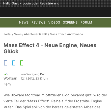
Hallo Gast »
Login
oder
Registrierung
NEWS
REVIEWS
VIDEOS
SCREENS
FORUM
TOP-THEMEN:
COD: MODERN WARFARE 4
HALO: CAMPAI
Portal
/
News
/
Abenteuer & RPG
/
Mass Effect: Andromeda
Mass Effect 4 - Neue Engine, Neues
Glück
von Wolfgang Kern
12.11.2012, 23:17 Uhr
Wie Bioware Montreal im offiziellen Blog bekannt gibt, wird der
vierte Teil der "Mass Effect"-Reihe auf der Frostbite-Engine
laufen. Das Spiel soll von der bereits geleisteten Arbeit des