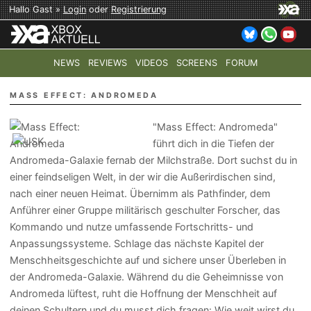
Hallo Gast »
Login
oder
Registrierung
NEWS
REVIEWS
VIDEOS
SCREENS
FORUM
TOP-THEMEN:
COD: MODERN WARFARE 4
HALO: CAMPAI
MASS EFFECT: ANDROMEDA
"Mass Effect: Andromeda"
führt dich in die Tiefen der
Andromeda-Galaxie fernab der Milchstraße. Dort suchst du in
einer feindseligen Welt, in der wir die Außerirdischen sind,
nach einer neuen Heimat. Übernimm als Pathfinder, dem
Anführer einer Gruppe militärisch geschulter Forscher, das
Kommando und nutze umfassende Fortschritts- und
Anpassungssysteme. Schlage das nächste Kapitel der
Menschheitsgeschichte auf und sichere unser Überleben in
der Andromeda-Galaxie. Während du die Geheimnisse von
Andromeda lüftest, ruht die Hoffnung der Menschheit auf
deinen Schultern und du musst dich fragen: Wie weit wirst du