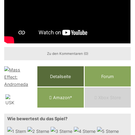
Zu den Kommentaren (0)
Detailseite
Forum
Am
a
z
o
n*
Xbox
Store
Wie bewertest du das Spiel?