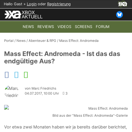
Hallo Gast »
Login
oder
Registrierung
NEWS
REVIEWS
VIDEOS
SCREENS
FORUM
TOP-THEMEN:
COD: MODERN WARFARE 4
HALO: CAMPAI
Portal
/
News
/
Abenteuer & RPG
/
Mass Effect: Andromeda
Mass Effect: Andromeda - Ist das das
endgültige Aus?
von Marc Friedrichs
04.07.2017, 10:00 Uhr
3
Bild aus der "Mass Effect: Andromeda"-Galerie
Vor etwa zwei Monaten haben wir ja bereits darüber berichtet,