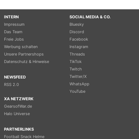
INTERN
SOCIAL MEDIA & CO.
Impressum
Bluesky
Das Team
Discord
Freie Jobs
Facebook
Werbung schalten
Instagram
Unsere Partnershops
Threads
Datenschutz & Hinweise
TikTok
Twitch
Twitter/X
NEWSFEED
WhatsApp
RSS 2.0
YouTube
XA NETZWERK
GearsofWar.de
Halo Universe
PARTNERLINKS
Football Snack Helme