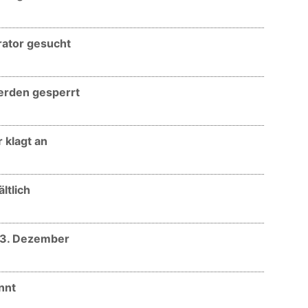
trator gesucht
werden gesperrt
r klagt an
ltlich
 13. Dezember
nnt