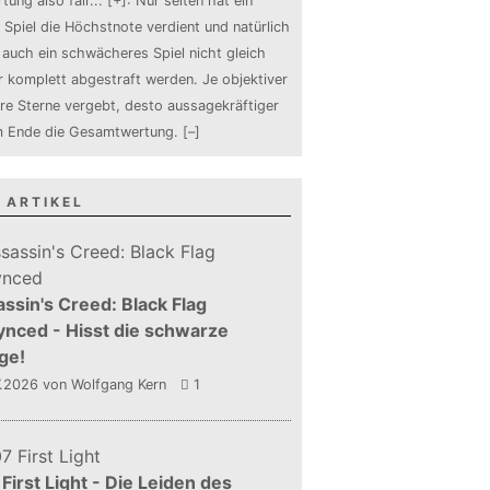
tung also fair
...
[+]
: Nur selten hat ein
 Spiel die Höchstnote verdient und natürlich
auch ein schwächeres Spiel nicht gleich
 komplett abgestraft werden. Je objektiver
ure Sterne vergebt, desto aussagekräftiger
m Ende die Gesamtwertung.
[–]
 ARTIKEL
ssin's Creed: Black Flag
nced - Hisst die schwarze
ge!
7.2026
von Wolfgang Kern
1
First Light - Die Leiden des