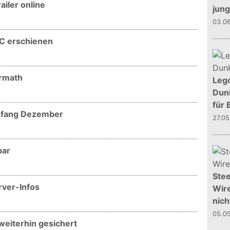
ailer online
jun
03.0
LC erschienen
ermath
Leg
Dunk
für 
Anfang Dezember
27.0
bar
Stee
rver-Infos
Wire
nich
05.0
 weiterhin gesichert