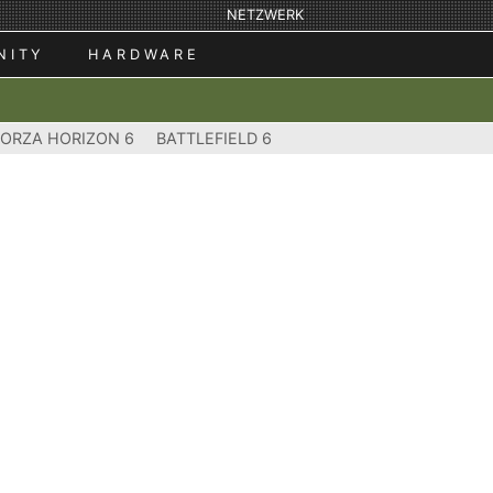
NETZWERK
NITY
HARDWARE
FORZA HORIZON 6
BATTLEFIELD 6