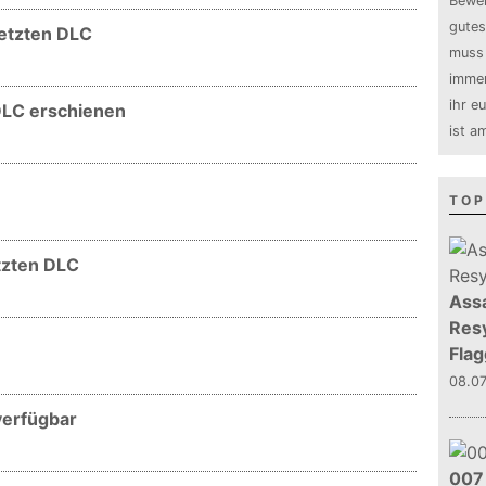
Bewer
gutes
letzten DLC
muss 
immer
ihr e
DLC erschienen
ist a
TOP
etzten DLC
Assa
Resy
Flag
08.0
 verfügbar
007 