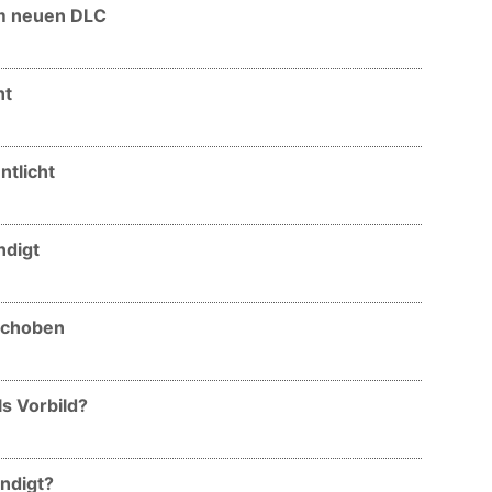
um neuen DLC
nt
ntlicht
ndigt
rschoben
als Vorbild?
ündigt?