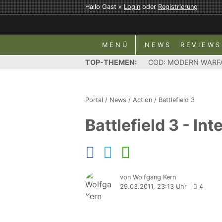
Hallo Gast »
Login
oder
Registrierung
MENÜ
NEWS
REVIEWS
TOP-THEMEN:
COD: MODERN WARF
Portal
/
News
/
Action
/
Battlefield 3
Battlefield 3 - Int
von Wolfgang Kern
29.03.2011, 23:13 Uhr
4