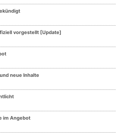
gekündigt
iziell vorgestellt [Update]
bot
 und neue Inhalte
tlicht
he im Angebot