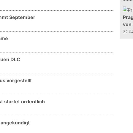
kommt September
Prag
von
22.0
Game
neuen DLC
us vorgestellt
t startet ordentlich
 angekündigt