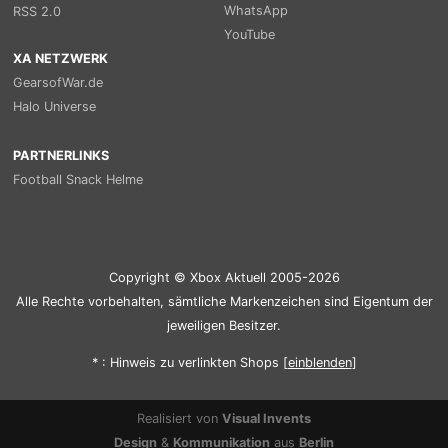
WhatsApp
RSS 2.0
YouTube
XA NETZWERK
GearsofWar.de
Halo Universe
PARTNERLINKS
Football Snack Helme
Copyright © Xbox Aktuell 2005-2026
Alle Rechte vorbehalten, sämtliche Markenzeichen sind Eigentum der
jeweiligen Besitzer.
* : Hinweis zu verlinkten Shops [
ein
blenden
]
Realisiert von
Visual Invents
Design
&
Kommunikation
aus
Berlin