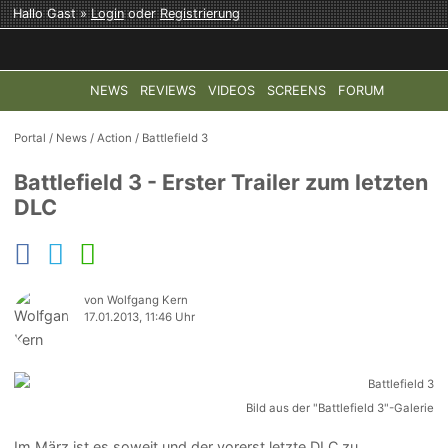
Hallo Gast »
Login
oder
Registrierung
NEWS
REVIEWS
VIDEOS
SCREENS
FORUM
TOP-THEMEN:
COD: MODERN WARFARE 4
HALO: CAMPAI
Portal
/
News
/
Action
/
Battlefield 3
Battlefield 3 - Erster Trailer zum letzten
DLC
von Wolfgang Kern
17.01.2013, 11:46 Uhr
Bild aus der "Battlefield 3"-Galerie
Im März ist es soweit und der vorerst letzte DLC zu