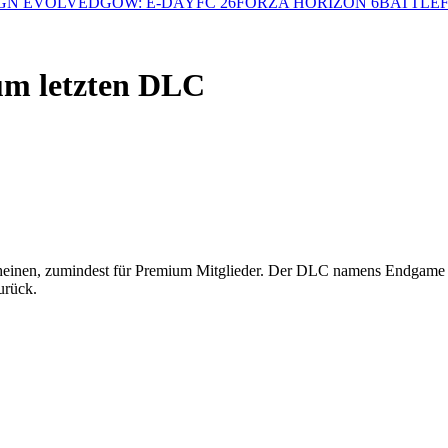
GN EVOLVED
GOW: E-DAY
FC 26
FORZA HORIZON 6
BATTLEF
zum letzten DLC
rscheinen, zumindest für Premium Mitglieder. Der DLC namens Endgame 
zurück.