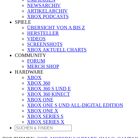
NEWSARCHIV
ARTIKELARCHIV
XBOX PODCASTS
SPIELE
ÜBERSICHT VON A BIS Z
HERSTELLER
VIDEOS
SCREENSHOTS
XBOX AKTUELL CHARTS
COMMUNITY
FORUM
MERCH SHOP
HARDWARE
XBOX
XBOX 360
XBOX 360 S UND E
XBOX 360 KINECT
XBOX ONE
XBOX ONE S UND ALL-DIGITAL EDITION
XBOX ONE X
XBOX SERIES S
XBOX SERIES X