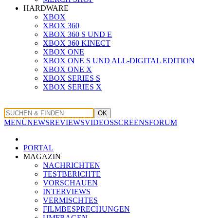
HARDWARE
XBOX
XBOX 360
XBOX 360 S UND E
XBOX 360 KINECT
XBOX ONE
XBOX ONE S UND ALL-DIGITAL EDITION
XBOX ONE X
XBOX SERIES S
XBOX SERIES X
OK
MENÜ
NEWS
REVIEWS
VIDEOS
SCREENS
FORUM
PORTAL
MAGAZIN
NACHRICHTEN
TESTBERICHTE
VORSCHAUEN
INTERVIEWS
VERMISCHTES
FILMBESPRECHUNGEN
UMFRAGEN