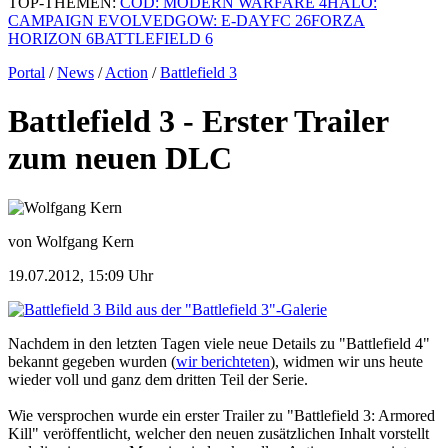
TOP-THEMEN:
COD: MODERN WARFARE 4
HALO:
CAMPAIGN EVOLVED
GOW: E-DAY
FC 26
FORZA
HORIZON 6
BATTLEFIELD 6
Portal
/
News
/
Action
/
Battlefield 3
Battlefield 3 - Erster Trailer
zum neuen DLC
von Wolfgang Kern
19.07.2012, 15:09 Uhr
Bild aus der "Battlefield 3"-Galerie
Nachdem in den letzten Tagen viele neue Details zu "Battlefield 4"
bekannt gegeben wurden (
wir berichteten
), widmen wir uns heute
wieder voll und ganz dem dritten Teil der Serie.
Wie versprochen wurde ein erster Trailer zu "Battlefield 3: Armored
Kill" veröffentlicht, welcher den neuen zusätzlichen Inhalt vorstellt