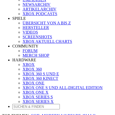
NEWSARCHIV
ARTIKELARCHIV
XBOX PODCASTS
SPIELE
ÜBERSICHT VON A BIS Z
HERSTELLER
VIDEOS
SCREENSHOTS
XBOX AKTUELL CHARTS
COMMUNITY
FORUM
MERCH SHOP
HARDWARE
XBOX
XBOX 360
XBOX 360 S UND E
XBOX 360 KINECT
XBOX ONE
XBOX ONE S UND ALL-DIGITAL EDITION
XBOX ONE X
XBOX SERIES S
XBOX SERIES X