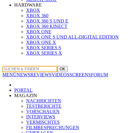
HARDWARE
XBOX
XBOX 360
XBOX 360 S UND E
XBOX 360 KINECT
XBOX ONE
XBOX ONE S UND ALL-DIGITAL EDITION
XBOX ONE X
XBOX SERIES S
XBOX SERIES X
OK
MENÜ
NEWS
REVIEWS
VIDEOS
SCREENS
FORUM
PORTAL
MAGAZIN
NACHRICHTEN
TESTBERICHTE
VORSCHAUEN
INTERVIEWS
VERMISCHTES
FILMBESPRECHUNGEN
UMFRAGEN