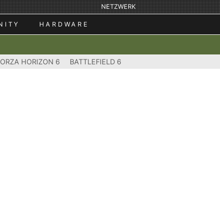
NETZWERK
NITY
HARDWARE
FORZA HORIZON 6
BATTLEFIELD 6