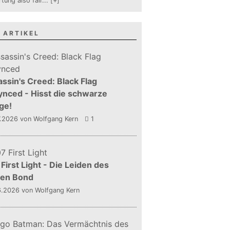
tung also fair
...
[+]
 ARTIKEL
ssin's Creed: Black Flag
nced - Hisst die schwarze
ge!
7.2026
von Wolfgang Kern
1
First Light - Die Leiden des
gen Bond
6.2026
von Wolfgang Kern