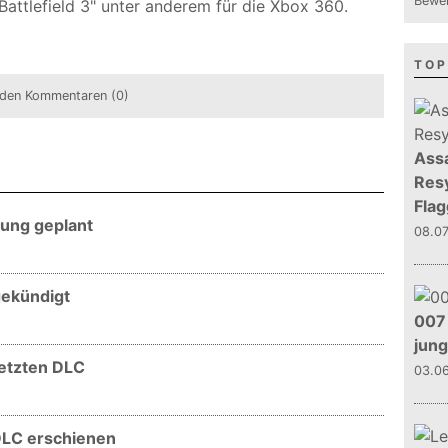
Bewer
Battlefield 3" unter anderem für die Xbox 360.
TOP
den Kommentaren (0)
Assa
Resy
Flag
sung geplant
08.0
gekündigt
007 
jun
letzten DLC
03.0
DLC erschienen