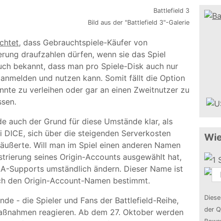
Bild aus der "Battlefield 3"-Galerie
ichtet
, dass Gebrauchtspiele-Käufer von
rierung draufzahlen dürfen, wenn sie das Spiel
auch bekannt, dass man pro Spiele-Disk auch nur
 anmelden und nutzen kann. Somit fällt die Option
nnte zu verleihen oder gar an einen Zweitnutzer zu
ssen.
de auch der Grund für diese Umstände klar, als
i DICE, sich über die steigenden Serverkosten
Wie
äußerte. Will man im Spiel einen anderen Namen
strierung seines Origin-Accounts ausgewählt hat,
 EA-Supports umständlich ändern. Dieser Name ist
rch den Origin-Account-Namen bestimmt.
Diese
de - die Spieler und Fans der Battlefield-Reihe,
der Q
Maßnahmen reagieren. Ab dem 27. Oktober werden