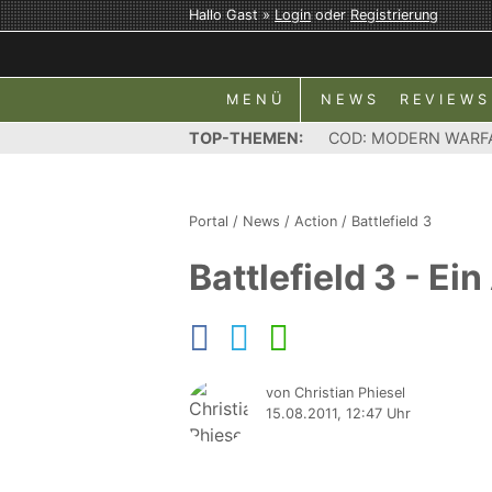
Hallo Gast »
Login
oder
Registrierung
MENÜ
NEWS
REVIEWS
TOP-THEMEN:
COD: MODERN WARF
Portal
/
News
/
Action
/
Battlefield 3
Battlefield 3 - Ein
von Christian Phiesel
15.08.2011, 12:47 Uhr