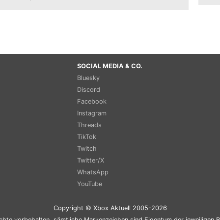
SOCIAL MEDIA & CO.
Bluesky
Discord
Facebook
Instagram
Threads
TikTok
Twitch
Twitter/X
WhatsApp
YouTube
Copyright © Xbox Aktuell 2005-2026
chte vorbehalten, sämtliche Markenzeichen sind Eigentum der jeweiligen B