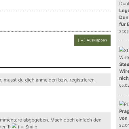
Leg
Dunk
für 
27.0
[ + ] Ausklappen
Stee
Wire
nich
, musst du dich
anmelden
bzw.
registrieren
.
05.0
Prag
von
ommentare abgegeben. Mach doch einfach den
22.0
er 1!