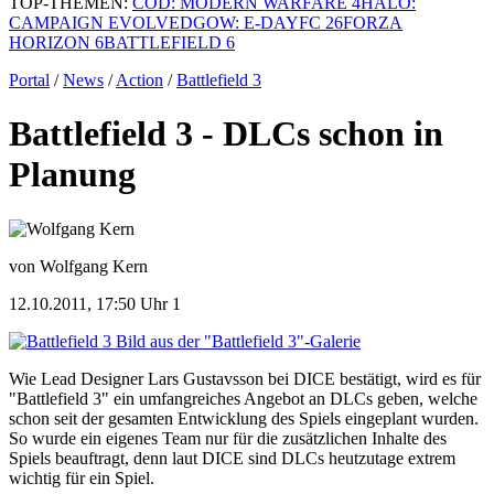
TOP-THEMEN:
COD: MODERN WARFARE 4
HALO:
CAMPAIGN EVOLVED
GOW: E-DAY
FC 26
FORZA
HORIZON 6
BATTLEFIELD 6
Portal
/
News
/
Action
/
Battlefield 3
Battlefield 3 - DLCs schon in
Planung
von Wolfgang Kern
12.10.2011, 17:50 Uhr
1
Bild aus der "Battlefield 3"-Galerie
Wie Lead Designer Lars Gustavsson bei DICE bestätigt, wird es für
"Battlefield 3" ein umfangreiches Angebot an DLCs geben, welche
schon seit der gesamten Entwicklung des Spiels eingeplant wurden.
So wurde ein eigenes Team nur für die zusätzlichen Inhalte des
Spiels beauftragt, denn laut DICE sind DLCs heutzutage extrem
wichtig für ein Spiel.