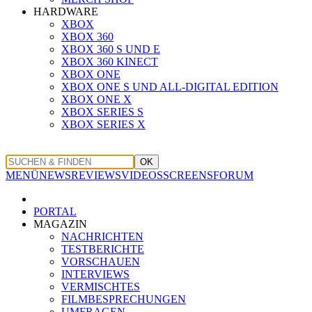
HARDWARE
XBOX
XBOX 360
XBOX 360 S UND E
XBOX 360 KINECT
XBOX ONE
XBOX ONE S UND ALL-DIGITAL EDITION
XBOX ONE X
XBOX SERIES S
XBOX SERIES X
OK
MENÜ
NEWS
REVIEWS
VIDEOS
SCREENS
FORUM
PORTAL
MAGAZIN
NACHRICHTEN
TESTBERICHTE
VORSCHAUEN
INTERVIEWS
VERMISCHTES
FILMBESPRECHUNGEN
UMFRAGEN