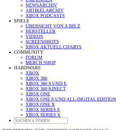
NEWSARCHIV
ARTIKELARCHIV
XBOX PODCASTS
SPIELE
ÜBERSICHT VON A BIS Z
HERSTELLER
VIDEOS
SCREENSHOTS
XBOX AKTUELL CHARTS
COMMUNITY
FORUM
MERCH SHOP
HARDWARE
XBOX
XBOX 360
XBOX 360 S UND E
XBOX 360 KINECT
XBOX ONE
XBOX ONE S UND ALL-DIGITAL EDITION
XBOX ONE X
XBOX SERIES S
XBOX SERIES X