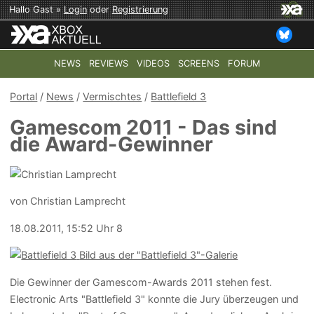
Hallo Gast »
Login
oder
Registrierung
NEWS
REVIEWS
VIDEOS
SCREENS
FORUM
TOP-THEMEN:
COD: MODERN WARFARE 4
HALO: CAMPAI
Portal
/
News
/
Vermischtes
/
Battlefield 3
Gamescom 2011 - Das sind
die Award-Gewinner
von Christian Lamprecht
18.08.2011, 15:52 Uhr
8
Bild aus der "Battlefield 3"-Galerie
Die Gewinner der Gamescom-Awards 2011 stehen fest.
Electronic Arts "Battlefield 3" konnte die Jury überzeugen und