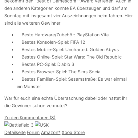
bekommt den "Best of Gamescom"-Award verliehen. Auch in
den anderen Kategorien konnte EA überzeugen und darf am
Sonntag mit insgesamt vier Auszeichnungen heim fahren. Hier
sind alle weiteren Gewinner:
Beste Hardware/Zubehör: PlayStation Vita
Bestes Konsolen-Spiel: FIFA 12
Bestes Mobile-Spiel: Uncharted. Golden Abyss
Bestes Online-Spiel: Star Wars: The Old Republic
Bestes PC-Spiel: Diablo 3
Bestes Browser-Spiel: The Sims Social
Bestes Familien-Spiel: Sesamstraße: Es war einmal
ein Monster
War für euch eine echte Überraschung dabei oder hattet ihr
die Gewinner schon vermutet?
Zu den Kommentaren (8)
Detailseite
Forum
Am
a
z
o
n*
Xbox
Store