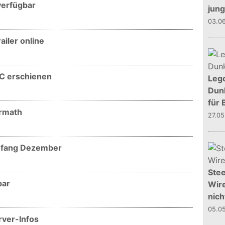
 verfügbar
jun
03.0
ailer online
LC erschienen
Leg
Dunk
für 
ermath
27.0
Anfang Dezember
Stee
bar
Wire
nich
05.0
rver-Infos