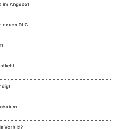
he im Angebot
um neuen DLC
nt
ntlicht
ndigt
rschoben
als Vorbild?