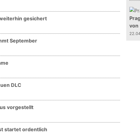
Prag
 weiterhin gesichert
von
22.0
kommt September
Game
neuen DLC
us vorgestellt
t startet ordentlich