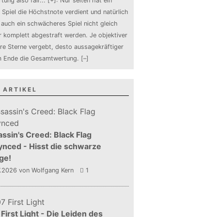
tung also fair
...
[+]
: Nur selten hat ein
 Spiel die Höchstnote verdient und natürlich
auch ein schwächeres Spiel nicht gleich
 komplett abgestraft werden. Je objektiver
ure Sterne vergebt, desto aussagekräftiger
m Ende die Gesamtwertung.
[–]
 ARTIKEL
ssin's Creed: Black Flag
nced - Hisst die schwarze
ge!
7.2026
von Wolfgang Kern
1
First Light - Die Leiden des