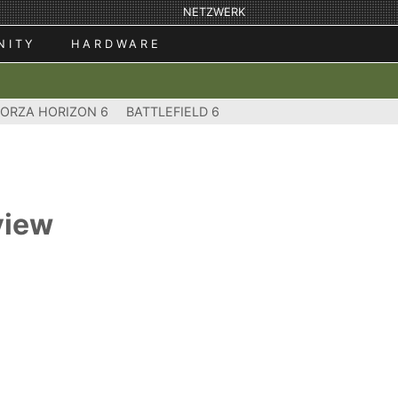
NETZWERK
NITY
HARDWARE
FORZA HORIZON 6
BATTLEFIELD 6
view