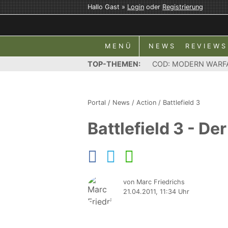
Hallo Gast »
Login
oder
Registrierung
MENÜ
NEWS
REVIEWS
TOP-THEMEN:
COD: MODERN WARF
Portal
/
News
/
Action
/
Battlefield 3
Battlefield 3 - D
von Marc Friedrichs
21.04.2011, 11:34 Uhr