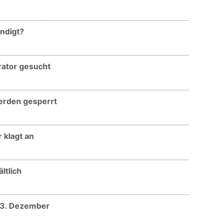
ündigt?
trator gesucht
werden gesperrt
r klagt an
ltlich
 13. Dezember