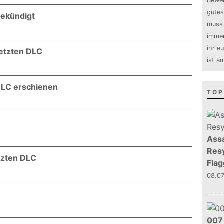
Bewer
gutes
gekündigt
muss 
immer
ihr e
letzten DLC
ist a
DLC erschienen
TOP
Assa
Resy
etzten DLC
Flag
08.0
007 