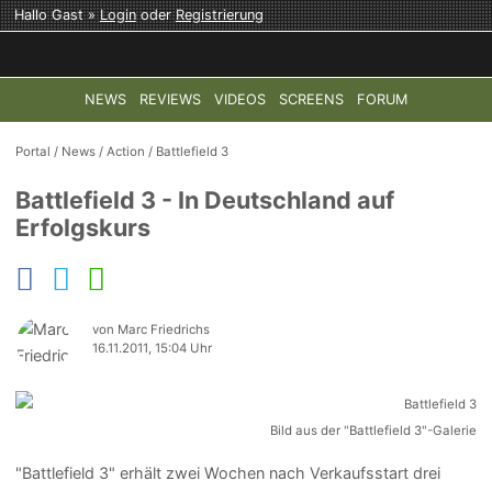
Hallo Gast »
Login
oder
Registrierung
NEWS
REVIEWS
VIDEOS
SCREENS
FORUM
TOP-THEMEN:
COD: MODERN WARFARE 4
HALO: CAMPAI
Portal
/
News
/
Action
/
Battlefield 3
Battlefield 3 - In Deutschland auf
Erfolgskurs
von Marc Friedrichs
16.11.2011, 15:04 Uhr
Bild aus der "Battlefield 3"-Galerie
"Battlefield 3" erhält zwei Wochen nach Verkaufsstart drei