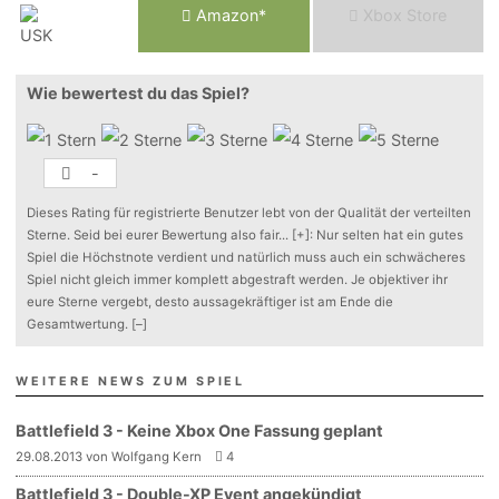
Am
a
z
o
n*
Xbox
Store
Wie bewertest du das Spiel?
-
Dieses Rating für registrierte Benutzer lebt von der Qualität der verteilten
Sterne. Seid bei eurer Bewertung also fair
...
[+]
: Nur selten hat ein gutes
Spiel die Höchstnote verdient und natürlich muss auch ein schwächeres
Spiel nicht gleich immer komplett abgestraft werden. Je objektiver ihr
eure Sterne vergebt, desto aussagekräftiger ist am Ende die
Gesamtwertung.
[–]
WEITERE NEWS ZUM SPIEL
Battlefield 3 - Keine Xbox One Fassung geplant
29.08.2013 von Wolfgang Kern
4
Battlefield 3 - Double-XP Event angekündigt