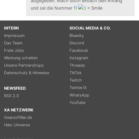
abgegeben. Mach doch einfach den Anfang
und sei die Nummer 1!
INTERN
SOCIAL MEDIA & CO.
Impressum
Bluesky
Das Team
Discord
Freie Jobs
Facebook
Werbung schalten
Instagram
Unsere Partnershops
Threads
Datenschutz & Hinweise
TikTok
Twitch
Twitter/X
NEWSFEED
WhatsApp
RSS 2.0
YouTube
XA NETZWERK
GearsofWar.de
Halo Universe