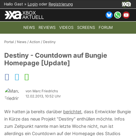
Hallo Gast »
Login
oder
Registrierung
NEWS
REVIEWS
VIDEOS
SCREENS
FORUM
TOP-THEMEN:
COD: MODERN WARFARE 4
HALO: CAMPAI
Portal
/
News
/
Action
/
Destiny
Destiny - Countdown auf Bungie
Homepage [Update]
von Marc Friedrichs
12.02.2013, 10:52 Uhr
Wir hatten ja bereits darüber
berichtet
, dass Entwickler Bungie
in Kürze das neue Projekt "Destiny" enthüllen möchte. Infos
zum Zeitpunkt nannte man letzte Woche nicht, nun ist
allerdings ein Countdown auf der Homepage des Studios