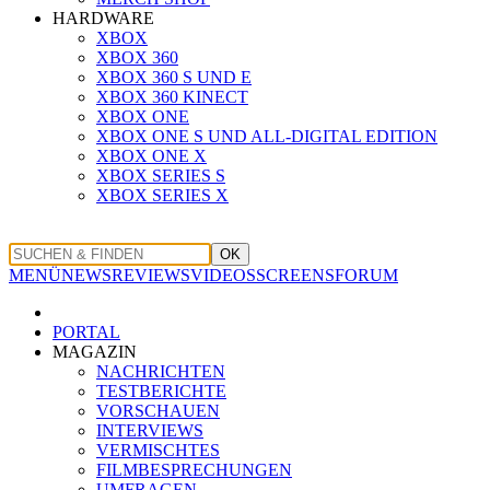
HARDWARE
XBOX
XBOX 360
XBOX 360 S UND E
XBOX 360 KINECT
XBOX ONE
XBOX ONE S UND ALL-DIGITAL EDITION
XBOX ONE X
XBOX SERIES S
XBOX SERIES X
OK
MENÜ
NEWS
REVIEWS
VIDEOS
SCREENS
FORUM
PORTAL
MAGAZIN
NACHRICHTEN
TESTBERICHTE
VORSCHAUEN
INTERVIEWS
VERMISCHTES
FILMBESPRECHUNGEN
UMFRAGEN