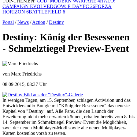
TOP-THEMEN:
COD: MODERN WARFARE 4
HALO:
CAMPAIGN EVOLVED
GOW: E-DAY
FC 26
FORZA
HORIZON 6
BATTLEFIELD 6
Portal
/
News
/
Action
/
Destiny
Destiny: König der Besessenen
- Schmelztiegel Preview-Event
von Marc Friedrichs
08.09.2015, 08:37 Uhr
Bild aus der "Destiny"-Galerie
In wenigen Tagen, am 15. September, schlagen Activision und das
Entwicklerstudio Bungie mit "König der Besessenen" das neueste
Kapitel von "Destiny" auf. Alle Fans, die den Launch der
Erweiterung nicht mehr erwarten können, erhalten bereits vom 8. bis
14. September im Schmelztiegel Preview-Event die Möglichkeit,
zwei der neuen Multiplayer-Modi sowie alle neuen Multiplayer-
Karten kostenlos vorab zu testen.