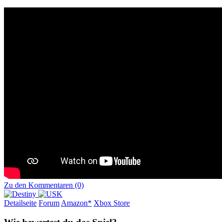
Zu den Kommentaren (0)
Detailseite
Forum
Am
a
z
o
n*
Xbox
Store