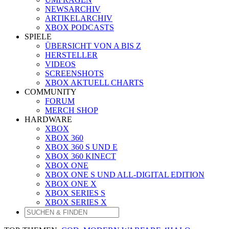
NEWSARCHIV
ARTIKELARCHIV
XBOX PODCASTS
SPIELE
ÜBERSICHT VON A BIS Z
HERSTELLER
VIDEOS
SCREENSHOTS
XBOX AKTUELL CHARTS
COMMUNITY
FORUM
MERCH SHOP
HARDWARE
XBOX
XBOX 360
XBOX 360 S UND E
XBOX 360 KINECT
XBOX ONE
XBOX ONE S UND ALL-DIGITAL EDITION
XBOX ONE X
XBOX SERIES S
XBOX SERIES X