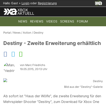
Hallo Gast »
Login
oder
Registrierung
NEWS
REVIEWS
VIDEOS
SCREENS
FORUM
TOP-THEMEN:
COD: MODERN WARFARE 4
HALO: CAMPAI
Portal
/
News
/
Action
/
Destiny
Destiny - Zweite Erweiterung erhältlich
von Marc Friedrichs
19.05.2015, 20:13 Uhr
Bild aus der "Destiny"-Galerie
Ab sofort ist "Haus der Wölfe", die zweite Erweiterung für den
Mehrspieler-Shooter "Destiny", zum Download für Xbox One