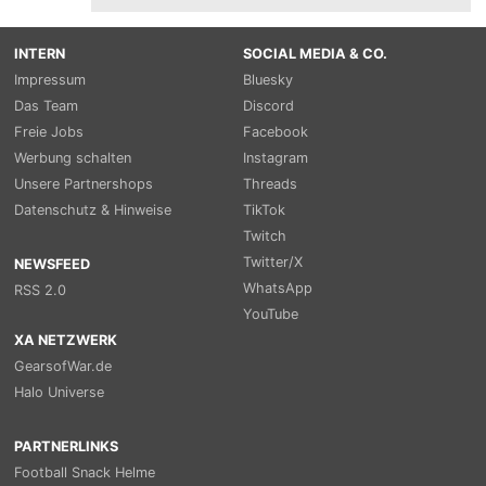
INTERN
SOCIAL MEDIA & CO.
Impressum
Bluesky
Das Team
Discord
Freie Jobs
Facebook
Werbung schalten
Instagram
Unsere Partnershops
Threads
Datenschutz & Hinweise
TikTok
Twitch
Twitter/X
NEWSFEED
WhatsApp
RSS 2.0
YouTube
XA NETZWERK
GearsofWar.de
Halo Universe
PARTNERLINKS
Football Snack Helme