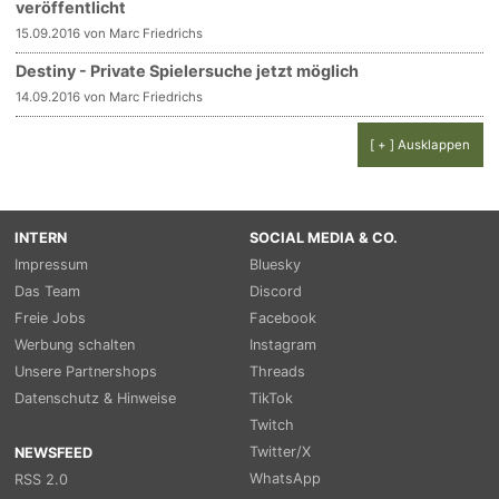
veröffentlicht
15.09.2016 von Marc Friedrichs
Destiny - Private Spielersuche jetzt möglich
14.09.2016 von Marc Friedrichs
[ + ] Ausklappen
INTERN
SOCIAL MEDIA & CO.
Impressum
Bluesky
Das Team
Discord
Freie Jobs
Facebook
Werbung schalten
Instagram
Unsere Partnershops
Threads
Datenschutz & Hinweise
TikTok
Twitch
Twitter/X
NEWSFEED
WhatsApp
RSS 2.0