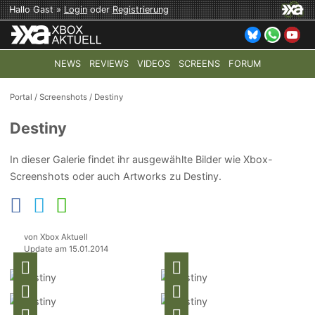
Hallo Gast »
Login
oder
Registrierung
NEWS
REVIEWS
VIDEOS
SCREENS
FORUM
TOP-THEMEN:
COD: MODERN WARFARE 4
HALO: CAMPAI
Portal
/
Screenshots
/
Destiny
Destiny
In dieser Galerie findet ihr ausgewählte Bilder wie Xbox-
Screenshots oder auch Artworks zu Destiny.
von Xbox Aktuell
Update am 15.01.2014