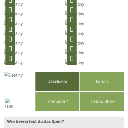
Detailseite
Forum
Am
a
z
o
n*
Xbox
Store
Wie bewertest du das Spiel?