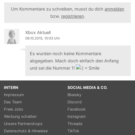
Um Kommentare zu schreiben, musst du dich
anmelden
bzw.
registrieren
.
Xbox Aktuell
06.10.2015, 10:03 Uhr
Es wurden noch keine Kommentare
abgegeben. Mach doch einfach den Anfang
und sei die Nummer 1!
INTERN
SOCIAL MEDIA & CO.
Impressum
Bluesky
Das Team
Discord
Freie Jobs
Facebook
Werbung schalten
Instagram
Unsere Partnershops
Threads
Datenschutz & Hinweise
TikTok