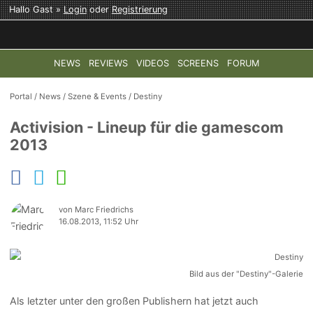
Hallo Gast »
Login
oder
Registrierung
NEWS
REVIEWS
VIDEOS
SCREENS
FORUM
TOP-THEMEN:
COD: MODERN WARFARE 4
HALO: CAMPAI
Portal
/
News
/
Szene & Events
/
Destiny
Activision - Lineup für die gamescom
2013
von Marc Friedrichs
16.08.2013, 11:52 Uhr
Bild aus der "Destiny"-Galerie
Als letzter unter den großen Publishern hat jetzt auch