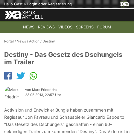
Hallo Gast »
Login
oder
Registrierung
NEWS
REVIEWS
VIDEOS
SCREENS
FORUM
TOP-THEMEN:
COD: MODERN WARFARE 4
HALO: CAMPAI
Portal
/
News
/
Action
/
Destiny
Destiny - Das Gesetz des Dschungels
im Trailer
von Marc Friedrichs
23.05.2013, 22:57 Uhr
Activision und Entwickler Bungie haben zusammen mit
Regisseur Jon Favreau und Schauspieler Giancarlo Esposito
"Das Gesetz des Dschungels" geschaffen - einen 60-
sekündigen Trailer zum kommenden "Destiny". Das Video ist in