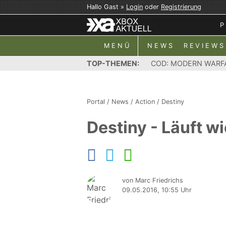
Hallo Gast »
Login
oder
Registrierung
P
MENÜ
NEWS
REVIEWS
TOP-THEMEN:
COD: MODERN WARF
Portal
/
News
/
Action
/
Destiny
Destiny - Läuft w
von Marc Friedrichs
09.05.2016, 10:55 Uhr