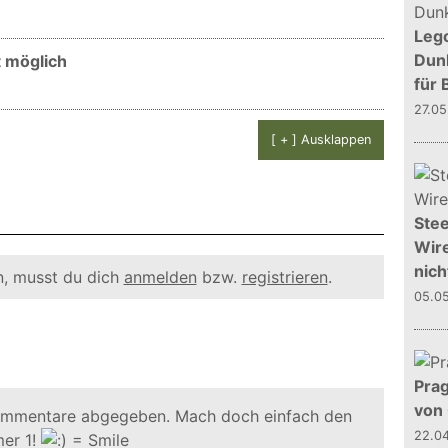
Leg
Dunk
t möglich
für 
27.0
[ + ] Ausklappen
Stee
Wire
nich
, musst du dich
anmelden
bzw.
registrieren
.
05.0
Prag
von
ommentare abgegeben. Mach doch einfach den
22.0
er 1!