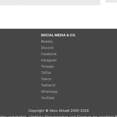
SOCIAL MEDIA & CO.
Bluesky
Discord
Facebook
Instagram
Threads
TikTok
Twitch
Twitter/X
WhatsApp
YouTube
Copyright © Xbox Aktuell 2005-2026
chte vorbehalten, sämtliche Markenzeichen sind Eigentum der jeweiligen B