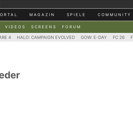
ORTAL
MAGAZIN
SPIELE
COMMUNITY
VIDEOS
SCREENS
FORUM
ARE 4
HALO: CAMPAIGN EVOLVED
GOW: E-DAY
FC 26
ieder