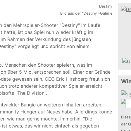
Bild aus der "Destiny"-Galerie
 den Mehrspieler-Shooter "Destiny" im Laufe
 hatte, ist das Spiel nun wieder kräftig im
on im Rahmen der Verkündung des jüngsten
Destiny" vorgelegt und spricht von einem
. Menschen den Shooter spielern, was im
on über 5 Mio. entsprechen soll. Einer der Gründe
Update gewesen sein. CEO Eric Hirshberg freut sich
Wie
uch trotz anderer kompetitiver Spieler erreicht
softs "The Division".
twickler Bungie an weiteren Inhalten arbeiten.
ommunity Hunger auf Neues habe. Allerdings könne
Diese
ren wie man gerne möchte. Immerhin: "Die
der Q
 ist etwas, das wir nicht einfach als gegeben