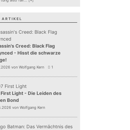
tung also fair
...
[+]
 ARTIKEL
ssin's Creed: Black Flag
nced - Hisst die schwarze
ge!
7.2026
von Wolfgang Kern
1
First Light - Die Leiden des
gen Bond
6.2026
von Wolfgang Kern