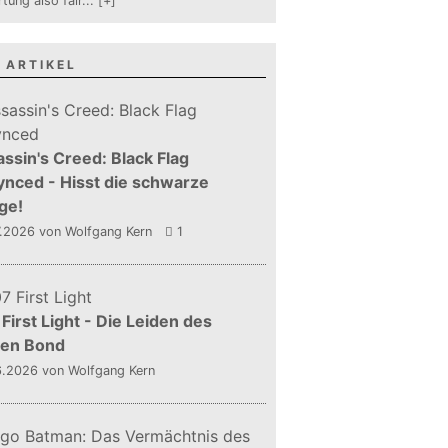
tung also fair
...
[+]
 ARTIKEL
ssin's Creed: Black Flag
nced - Hisst die schwarze
ge!
7.2026
von Wolfgang Kern
1
First Light - Die Leiden des
gen Bond
6.2026
von Wolfgang Kern