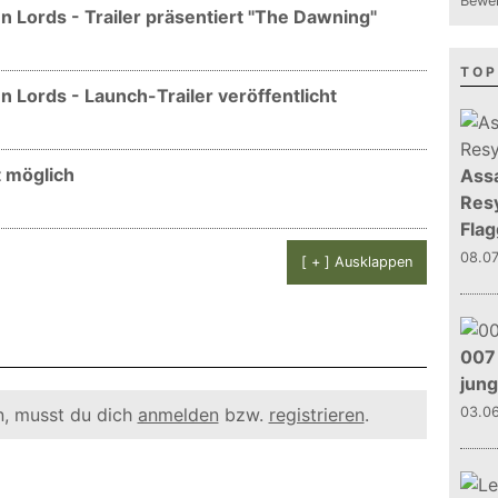
Bewer
 Lords - Trailer präsentiert "The Dawning"
TOP
 Lords - Launch-Trailer veröffentlicht
t möglich
Assa
Resy
Flag
08.0
[ + ] Ausklappen
007 
jun
, musst du dich
anmelden
bzw.
registrieren
.
03.0