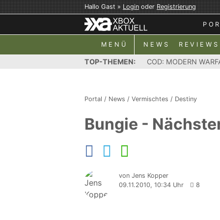
Hallo Gast »
Login
oder
Registrierung
PO
MENÜ
NEWS
REVIEWS
TOP-THEMEN:
COD: MODERN WARF
Portal
/
News
/
Vermischtes
/
Destiny
Bungie - Nächster
von Jens Kopper
09.11.2010, 10:34 Uhr
8