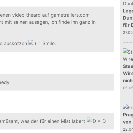
Leg
genen video theard auf gametrailers.com
Dunk
t mit seinen ausagen, ich finde Ihn ganz in
für 
27.0
lle auskotzen
.
Stee
Wire
nich
medy
05.0
Prag
müsant, was der für einen Mist labert
von
22.0