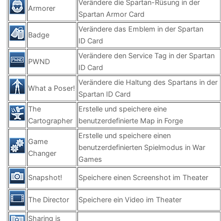
Verändere die Spartan-Rüsung in der
Armorer
Spartan Armor Card
Verändere das Emblem in der Spartan
Badge
ID Card
Verändere den Service Tag in der Spartan
PWND
ID Card
Verändere die Haltung des Spartans in der
What a Poser!
Spartan ID Card
The
Erstelle und speichere eine
Cartographer
benutzerdefinierte Map in Forge
Erstelle und speichere einen
Game
benutzerdefinierten Spielmodus in War
Changer
Games
Snapshot!
Speichere einen Screenshot im Theater
The Director
Speichere ein Video im Theater
Sharing is