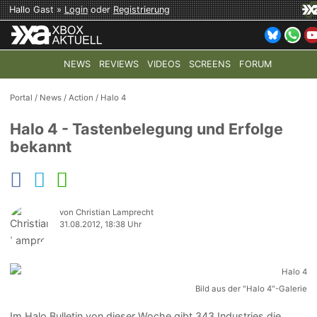
Hallo Gast »
Login
oder
Registrierung
NEWS
REVIEWS
VIDEOS
SCREENS
FORUM
TOP-THEMEN:
COD: MODERN WARFARE 4
HALO: CAMPAI
Portal
/
News
/
Action
/
Halo 4
Halo 4 - Tastenbelegung und Erfolge
bekannt
von Christian Lamprecht
31.08.2012, 18:38 Uhr
Bild aus der "Halo 4"-Galerie
Im Halo Bulletin von dieser Woche gibt 343 Industries die