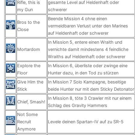
Rifle, this is
gesamte Level auf Heldenhaft oder
my Gun
schwerer
Beende Mission 4 ohne einen
Bros to the
vermeidbaren Verlust unter den Marines
Close
auf Heldenhaft oder schwerer
In Mission 5, entere einen Wraith und
Mortardom
vernichte damit mindestens 4 feindliche
Wraiths auf Heldenhaft oder schwerer
Explore the
In Mission 6, überliste oder zwinge eine
Floor
Hunter dazu, in den Tod zu stürzen
Give Him the
In Mission 7 Solo Kampagne, beseitige
Stick
beide Hunter nur mit dem Sticky Detonator
In Mission 8, töte 3 Crawler mit nur einem
Chief, Smash!
Schlag des Gravity Hammers
Not Some
Recruit
Levele deinen Spartan-IV auf zu SR-5
Anymore