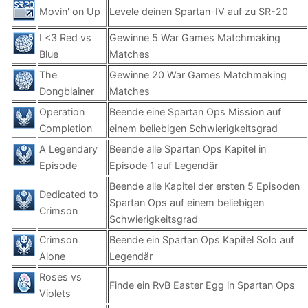
Movin' on Up
Levele deinen Spartan-IV auf zu SR-20
I <3 Red vs
Gewinne 5 War Games Matchmaking
Blue
Matches
The
Gewinne 20 War Games Matchmaking
Dongblainer
Matches
Operation
Beende eine Spartan Ops Mission auf
Completion
einem beliebigen Schwierigkeitsgrad
A Legendary
Beende alle Spartan Ops Kapitel in
Episode
Episode 1 auf Legendär
Beende alle Kapitel der ersten 5 Episoden
Dedicated to
Spartan Ops auf einem beliebigen
Crimson
Schwierigkeitsgrad
Crimson
Beende ein Spartan Ops Kapitel Solo auf
Alone
Legendär
Roses vs
Finde ein RvB Easter Egg in Spartan Ops
Violets