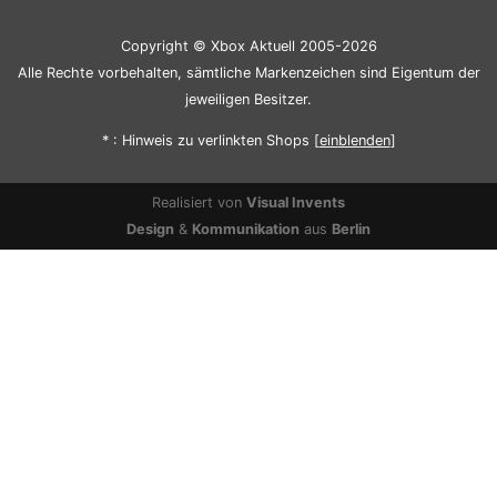
Copyright © Xbox Aktuell 2005-2026
Alle Rechte vorbehalten, sämtliche Markenzeichen sind Eigentum der
jeweiligen Besitzer.
* : Hinweis zu verlinkten Shops [
ein
blenden
]
Realisiert von
Visual Invents
Design
&
Kommunikation
aus
Berlin