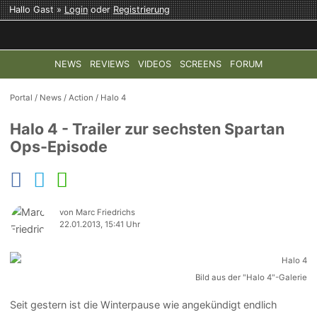
Hallo Gast »
Login
oder
Registrierung
NEWS
REVIEWS
VIDEOS
SCREENS
FORUM
TOP-THEMEN:
COD: MODERN WARFARE 4
HALO: CAMPAI
Portal
/
News
/
Action
/
Halo 4
Halo 4 - Trailer zur sechsten Spartan
Ops-Episode
von Marc Friedrichs
22.01.2013, 15:41 Uhr
Bild aus der "Halo 4"-Galerie
Seit gestern ist die Winterpause wie angekündigt endlich