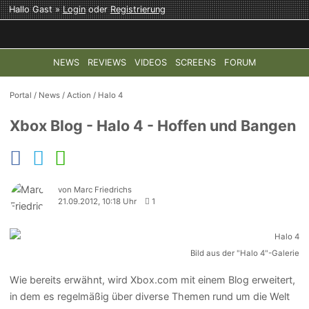
Hallo Gast »
Login
oder
Registrierung
NEWS
REVIEWS
VIDEOS
SCREENS
FORUM
TOP-THEMEN:
COD: MODERN WARFARE 4
HALO: CAMPAI
Portal
/
News
/
Action
/
Halo 4
Xbox Blog - Halo 4 - Hoffen und Bangen
von Marc Friedrichs
21.09.2012, 10:18 Uhr
1
Bild aus der "Halo 4"-Galerie
Wie bereits erwähnt, wird Xbox.com mit einem Blog erweitert,
in dem es regelmäßig über diverse Themen rund um die Welt